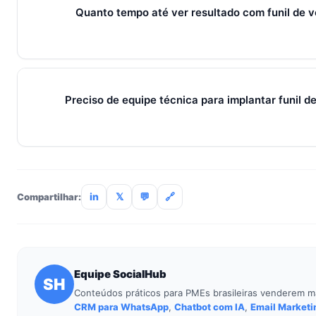
grátis sem cartão.
Quanto tempo até ver resultado com funil de 
Métricas de processo (tempo de resposta, follow-up) mudam 
receita aparecem entre 30 e 90 dias, conforme ciclo de venda
Preciso de equipe técnica para implantar funil 
Não. O SocialHub é setup-and-go: importação CSV, conexã
treinamento de 90min. Empresas sem TI dedicada implantam
incluso.
in
𝕏
💬
🔗
Compartilhar:
Equipe SocialHub
SH
Conteúdos práticos para PMEs brasileiras venderem m
CRM para WhatsApp
,
Chatbot com IA
,
Email Marketi