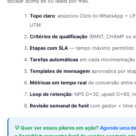
escalar acima de 50 leads por mês.
Topo claro
: anúncios Click-to-WhatsApp + LP
UTM.
Critérios de qualificação
(BANT, CHAMP ou simi
Etapas com SLA
— tempo máximo permitido e
Tarefas automáticas
em cada movimentação 
Templates de mensagem
aprovados por etap
Métricas em tempo real
de conversão entre 
Loop de retenção
: NPS D+30, upsell D+60, i
Revisão semanal de funil
com gestor + time c
💡 Quer ver esses pilares em ação?
Agende uma d