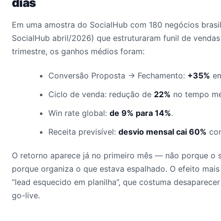
dias
Em uma amostra do SocialHub com 180 negócios brasil
SocialHub abril/2026) que estruturaram funil de venda
trimestre, os ganhos médios foram:
Conversão Proposta → Fechamento:
+35%
em
Ciclo de venda: redução de
22%
no tempo mé
Win rate global:
de 9% para 14%
.
Receita previsível:
desvio mensal cai 60%
com
O retorno aparece já no primeiro mês — não porque o 
porque organiza o que estava espalhado. O efeito mais
“lead esquecido em planilha”, que costuma desaparecer
go-live.