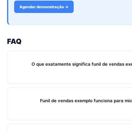
Agendar demonstração →
FAQ
O que exatamente significa funil de vendas e
Em 2026, funil de vendas exemplo representa o conjunto de 
métricas que conectam captura de leads, qualificação, fec
fluxo único. Em PMEs brasileiras, gira sempre em torno de 
Funil de vendas exemplo funciona para m
pilares que se reforçam.
Sim — e quanto antes melhor. Implantar funil de vendas exe
muito menos esforço do que com 30. O SocialHub começa e