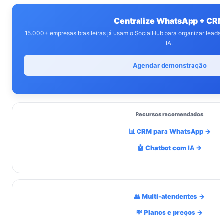
Centralize WhatsApp + C
15.000+ empresas brasileiras já usam o SocialHub para organizar lea
IA.
Agendar demonstração
Recursos recomendados
📊 CRM para WhatsApp →
🤖 Chatbot com IA →
👥 Multi-atendentes →
💸 Planos e preços →