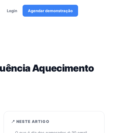
Login
Agendar demonstração
quência Aquecimento
📍 NESTE ARTIGO
O que é dia dos namorados d-30 email