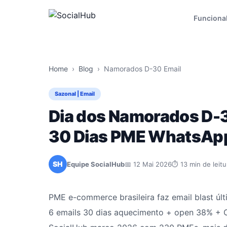
Funciona
Home
›
Blog
›
Namorados D-30 Email
Sazonal | Email
Dia dos Namorados D-
30 Dias PME WhatsAp
SH
Equipe SocialHub
📅 12 Mai 2026
⏱ 13 min de leitu
PME e-commerce brasileira faz email blast 
6 emails 30 dias aquecimento + open 38% + 