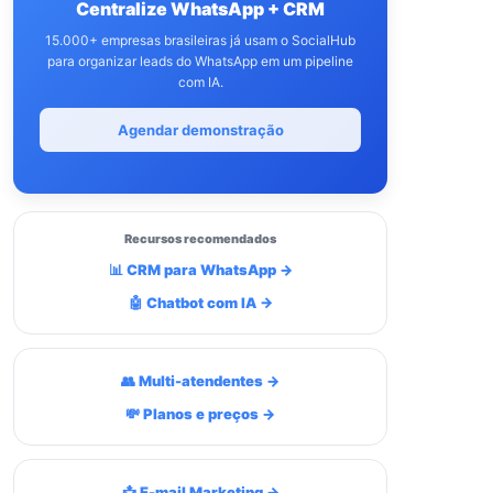
Centralize WhatsApp + CRM
15.000+ empresas brasileiras já usam o SocialHub
para organizar leads do WhatsApp em um pipeline
com IA.
Agendar demonstração
Recursos recomendados
📊 CRM para WhatsApp →
🤖 Chatbot com IA →
👥 Multi-atendentes →
💸 Planos e preços →
📩 E-mail Marketing →