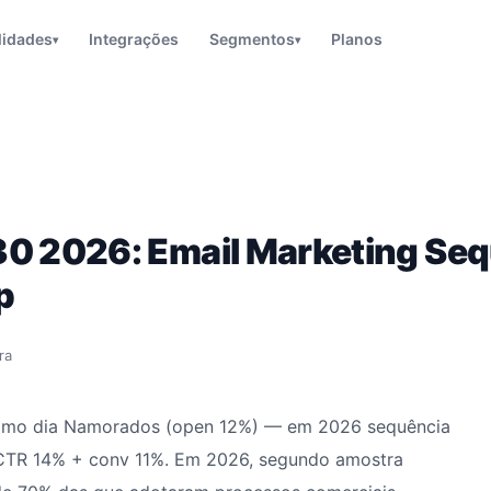
lidades
Integrações
Segmentos
Planos
▾
▾
30 2026: Email Marketing Se
p
ra
último dia Namorados (open 12%) — em 2026 sequência
CTR 14% + conv 11%. Em 2026, segundo amostra