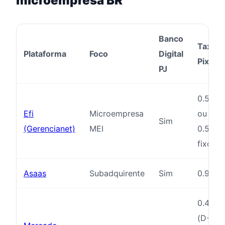
microempresa BR
Banco
Taxa
Plataforma
Foco
Digital
Pix
PJ
0.50%
Efi
Microempresa
ou R$
Sim
(Gerencianet)
MEI
0.50
fixo
Asaas
Subadquirente
Sim
0.99%
0.49%
(D+0)