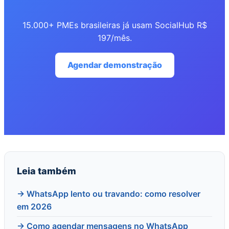
15.000+ PMEs brasileiras já usam SocialHub R$
197/mês.
Agendar demonstração
Leia também
→ WhatsApp lento ou travando: como resolver
em 2026
→ Como agendar mensagens no WhatsApp