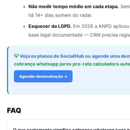
Não medir tempo médio em cada etapa.
Sem 
há 14+ dias somem do radar.
Esquecer da LGPD.
Em 2026 a ANPD aplicou 
base legal documentada — CRM precisa regis
💡
Veja os planos do SocialHub
ou
agende uma dem
cobrança whatsapp juros pro-rata calculadora au
Agendar demonstração →
FAQ
O que exatamente significa cobrança whatsapp juros p