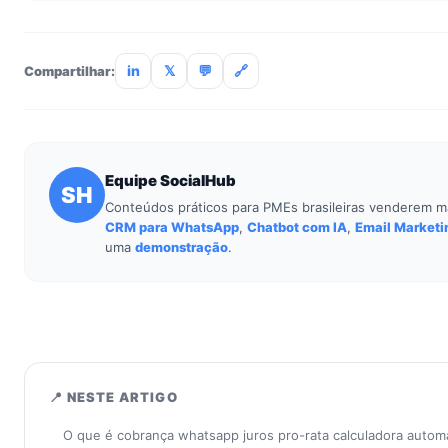
Não. O SocialHub é setup-and-go: importação CSV, conexã
treinamento de 90min. Empresas sem TI dedicada implantam
incluso.
in
𝕏
💬
🔗
Compartilhar:
Equipe SocialHub
SH
Conteúdos práticos para PMEs brasileiras venderem m
CRM para WhatsApp
,
Chatbot com IA
,
Email Marketi
uma
demonstração
.
📍 NESTE ARTIGO
O que é cobrança whatsapp juros pro-rata calculadora autom