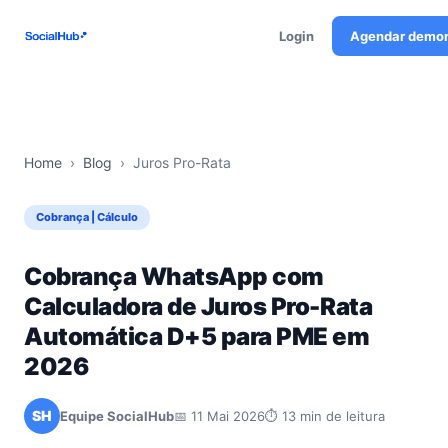
Login
Agendar demo
Home
›
Blog
›
Juros Pro-Rata
Cobrança | Cálculo
Cobrança WhatsApp com
Calculadora de Juros Pro-Rata
Automática D+5 para PME em
2026
SH
Equipe SocialHub
📅 11 Mai 2026
⏱ 13 min de leitura