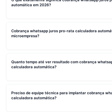
automática em 2026?
Em 2026, cobrança whatsapp juros pro-rata calculadora auto
de processos, ferramentas e métricas que conectam captura d
Cobrança whatsapp juros pro-rata calculadora automát
fechamento e pós-venda em um fluxo único. Em PMEs brasilei
microempresa?
WhatsApp + CRM + IA — três pilares que se reforçam.
Sim — e quanto antes melhor. Implantar cobrança whatsapp j
automática com 2–3 pessoas custa muito menos esforço do 
Quanto tempo até ver resultado com cobrança whatsap
começa em R$ 197/mês com 7 dias grátis sem cartão.
calculadora automática?
Métricas de processo (tempo de resposta, follow-up) mudam 
receita aparecem entre 30 e 90 dias, conforme ciclo de venda
Preciso de equipe técnica para implantar cobrança wha
calculadora automática?