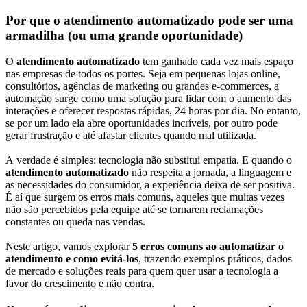
Por que o atendimento automatizado pode ser uma
Atendimento
armadilha (ou uma grande oportunidade)
automatizado:
O
atendimento automatizado
tem ganhado cada vez mais espaço
nas empresas de todos os portes. Seja em pequenas lojas online,
5
consultórios, agências de marketing ou grandes e-commerces, a
automação surge como uma solução para lidar com o aumento das
erros
interações e oferecer respostas rápidas, 24 horas por dia. No entanto,
se por um lado ela abre oportunidades incríveis, por outro pode
comuns
gerar frustração e até afastar clientes quando mal utilizada.
e
A verdade é simples: tecnologia não substitui empatia. E quando o
atendimento automatizado
não respeita a jornada, a linguagem e
as necessidades do consumidor, a experiência deixa de ser positiva.
como
É aí que surgem os erros mais comuns, aqueles que muitas vezes
não são percebidos pela equipe até se tornarem reclamações
evitá-
constantes ou queda nas vendas.
los
Neste artigo, vamos explorar
5 erros comuns ao automatizar o
atendimento e como evitá-los
, trazendo exemplos práticos, dados
de mercado e soluções reais para quem quer usar a tecnologia a
favor do crescimento e não contra.