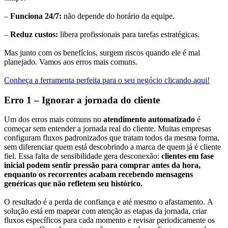
–
Funciona 24/7
:
não depende do horário da equipe.
–
Reduz custos
:
libera profissionais para tarefas estratégicas.
Mas junto com os benefícios, surgem riscos quando ele é mal
planejado. Vamos aos erros mais comuns.
Conheça a ferramenta perfeita para o seu negócio clicando aqui!
Erro 1 – Ignorar a jornada do cliente
Um dos erros mais comuns no
atendimento automatizado
é
começar sem entender a jornada real do cliente. Muitas empresas
configuram fluxos padronizados que tratam todos da mesma forma,
sem diferenciar quem está descobrindo a marca de quem já é cliente
fiel. Essa falta de sensibilidade gera desconexão:
clientes em fase
inicial podem sentir pressão para comprar antes da hora
,
enquanto os recorrentes acabam recebendo mensagens
genéricas que não refletem seu histórico
.
O resultado é a perda de confiança e até mesmo o afastamento. A
solução está em mapear com atenção as etapas da jornada, criar
fluxos específicos para cada momento e revisar periodicamente os